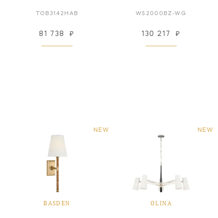
TOB3142HAB
WS2000BZ-WG
81 738
₽
130 217
₽
NEW
NEW
BASDEN
OLINA