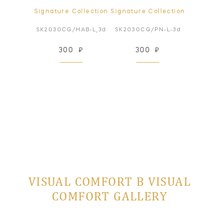
ollection
Signature Collection
Signature Collection
Signatur
HAB-L_3d
SK2030CG/HAB-L_3d
SK2030CG/PN-L-3d
TOB263
₽
300
₽
300
₽
3
VISUAL COMFORT В VISUAL
COMFORT GALLERY