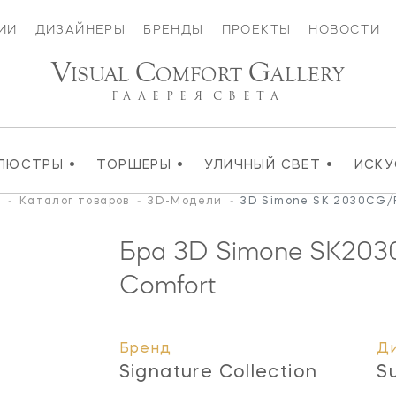
ИИ
ДИЗАЙНЕРЫ
БРЕНДЫ
ПРОЕКТЫ
НОВОСТИ
V
C
G
ISUAL
OMFORT
ALLERY
ГАЛЕРЕЯ
СВЕТА
•
•
•
ЛЮСТРЫ
ТОРШЕРЫ
УЛИЧНЫЙ СВЕТ
ИСК
я
-
Каталог товаров
-
3D-Модели
-
3D Simone SK 2030CG/
Бра 3D Simone
SK203
Comfort
Бренд
Д
Signature Collection
S