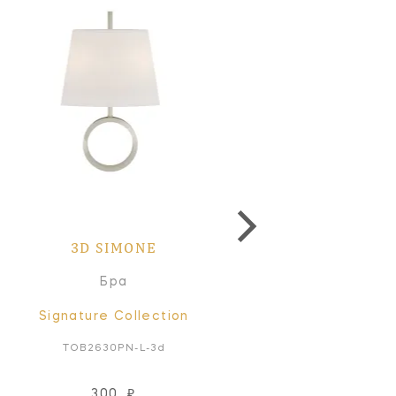
3D SIMONE
3D SIMONE
Бра
Настольная лампа
Signature Collection
Signature Collectio
TOB2630PN-L-3d
TOB3630BZ/HAB-L_3d
300
₽
300
₽