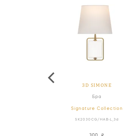
3D SIMONE
Бра
Signature Collection
SK2030CG/HAB-L_3d
300
₽