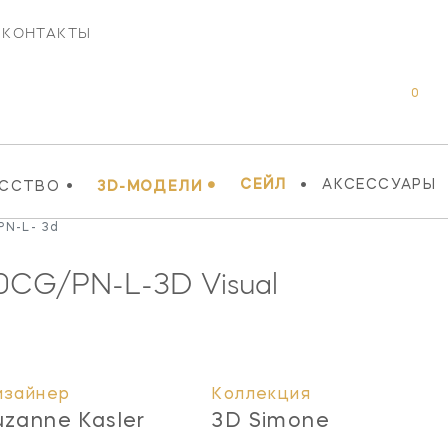
КОНТАКТЫ
0
•
•
•
СЕЙЛ
АКСЕССУАРЫ
УССТВО
3D-МОДЕЛИ
PN-L- 3d
0CG/PN-L-3D
Visual
изайнер
Коллекция
uzanne Kasler
3D Simone