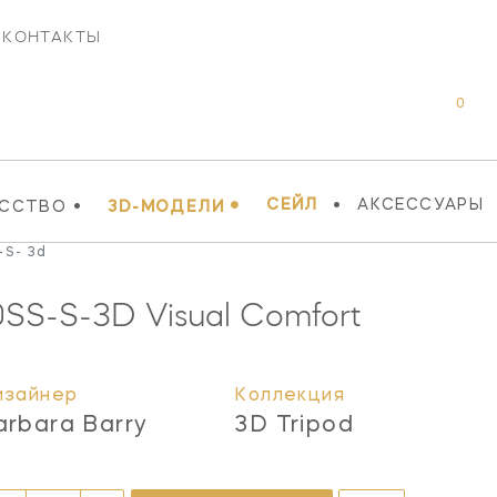
КОНТАКТЫ
0
•
•
•
СЕЙЛ
АКСЕССУАРЫ
УССТВО
3D-МОДЕЛИ
-S- 3d
0SS-S-3D
Visual Comfort
изайнер
Коллекция
arbara Barry
3D Tripod