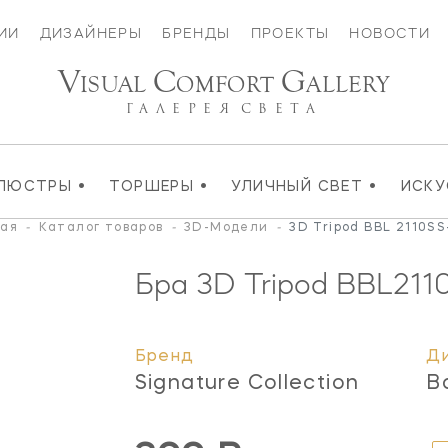
ИИ
ДИЗАЙНЕРЫ
БРЕНДЫ
ПРОЕКТЫ
НОВОСТИ
V
C
G
ISUAL
OMFORT
ALLERY
ГАЛЕРЕЯ
СВЕТА
•
•
•
ЛЮСТРЫ
ТОРШЕРЫ
УЛИЧНЫЙ СВЕТ
ИСК
ная
-
Каталог товаров
-
3D-Модели
-
3D Tripod BBL 2110SS
Бра 3D Tripod
BBL211
Бренд
Д
Signature Collection
B