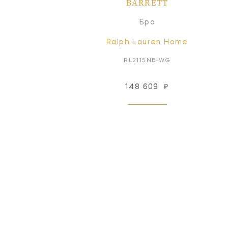
BARRETT
Бра
Ralph Lauren Home
RL2115NB-WG
148 609
₽