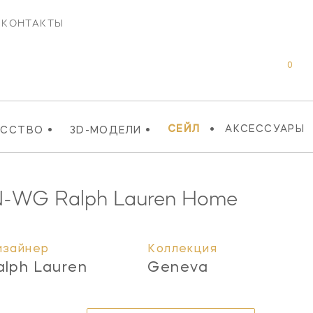
КОНТАКТЫ
0
•
•
•
СЕЙЛ
АКСЕССУАРЫ
УССТВО
3D-МОДЕЛИ
N-WG
Ralph Lauren Home
изайнер
Коллекция
alph Lauren
Geneva