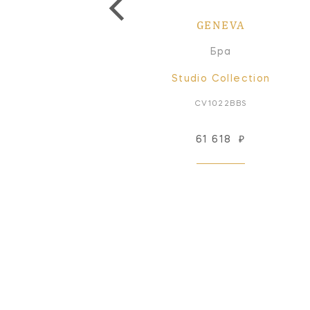
GENEVA
GENEVA
Бра
Бра
Studio Collection
Studio Collection
CV1024PN
CV1022BBS
101 489
₽
61 618
₽
Под заказ