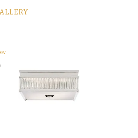
GALLERY
EW