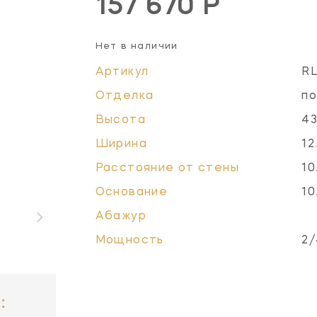
157 670 Р
Нет в наличии
Артикул
R
Отделка
по
Высота
43
Ширина
12
Расстояние от стены
10
Основание
10
Абажур
Мощность
2/
: