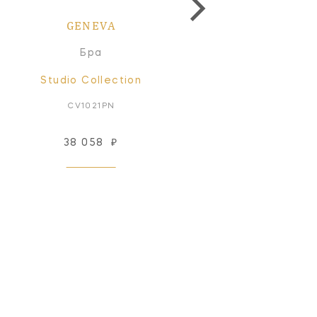
GENEVA
GENEVA
Бра
Бра
Studio Collection
Studio Collection
CV1021PN
CV1022PN
38 058
₽
61 618
₽