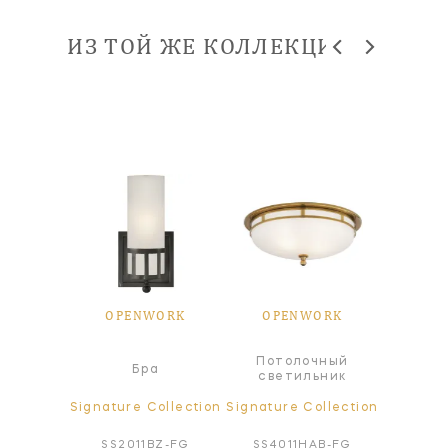
ИЗ ТОЙ ЖЕ КОЛЛЕКЦИИ
ORK
OPENWORK
OPENWORK
OP
Потолочный
Пот
а
Бра
светильник
све
ollection
Signature Collection
Signature Collection
Signatur
BZ-FG
SS2011BZ-FG
SS4011HAB-FG
SS40