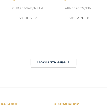
CHD2083AB/NRT-L
ARN5345PN/EB-L
53 865
₽
505 476
₽
Показать еще +
КАТАЛОГ
О КОМПАНИИ