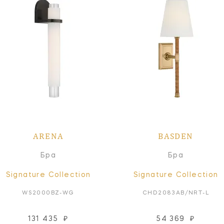
ARENA
BASDEN
Бра
Бра
Signature Collection
Signature Collection
WS2000BZ-WG
CHD2083AB/NRT-L
131 435
₽
54 369
₽