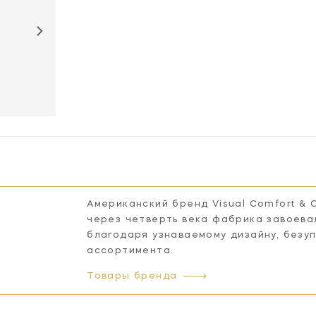
CHD2601PN
CHD2601WHT
Американский бренд Visual Comfort & 
через четверть века фабрика завоева
благодаря узнаваемому дизайну, безу
ассортимента.
Товары бренда