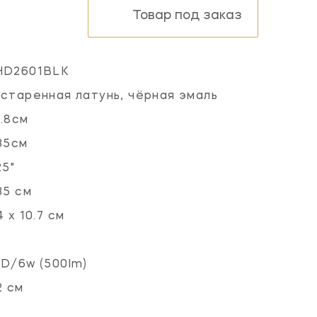
Товар под заказ
HD2601BLK
старенная латунь, чёрная эмаль
.8см
35см
25"
35 см
4 х 10.7 см
D/6w (500lm)
2 см