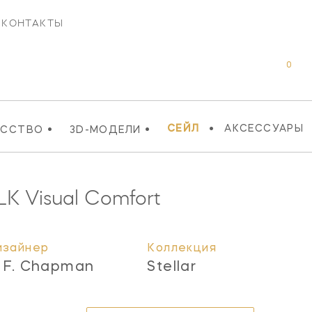
КОНТАКТЫ
0
•
•
•
СЕЙЛ
АКСЕССУАРЫ
УССТВО
3D-МОДЕЛИ
LK
Visual Comfort
изайнер
Коллекция
. F. Chapman
Stellar