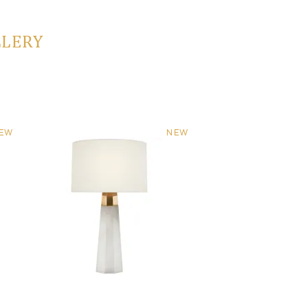
LLERY
EW
NEW