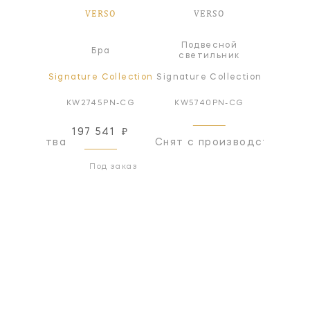
SO
VERSO
VERSO
V
Подвесной
а
Бра
Л
светильник
ollection
Signature Collection
Signature Collection
Signatur
Z-ALB
KW2745PN-CG
KW5740PN-CG
KW57
197 541
₽
оизводства
Снят с производства
Снят с
Под заказ