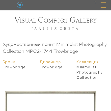
0
V
C
G
ISUAL
OMFORT
ALLERY
ГАЛЕРЕЯ
СВЕТА
Художественный принт Minimalist Photography
Collection
MPC2-1744
Trowbridge
Бренд
Дизайнер
Коллекция
Trowbridge
Trowbridge
Minimalist
Photography
Collection