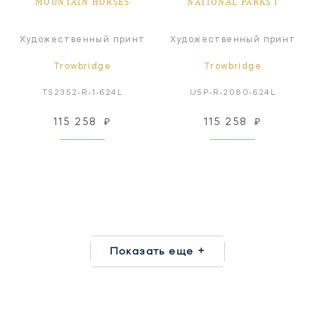
MOUNTAIN HORSES
NATIONAL PARKS I
Художественный принт
Художественный принт
Trowbridge
Trowbridge
TS2352-R-1-624L
USP-R-2080-624L
115 258
₽
115 258
₽
Показать еще +