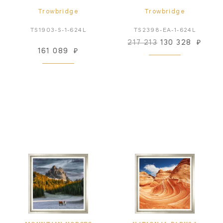
Trowbridge
Trowbridge
TS1903-S-1-624L
TS2398-EA-1-624L
217 213
130 328
₽
161 089
₽