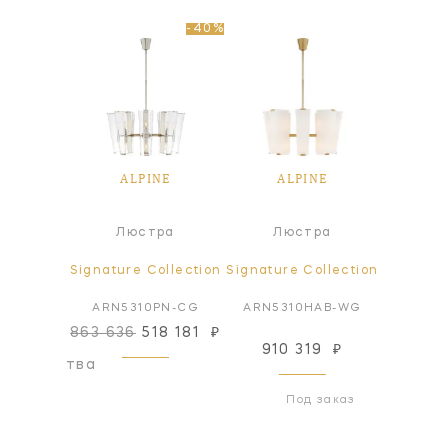
-40%
NE
ALPINE
ALPINE
A
а
Люстра
Люстра
Л
ollection
Signature Collection
Signature Collection
Signatur
HAB-WG
ARN5310PN-CG
ARN5310HAB-WG
ARN53
863 636
518 181
₽
910 319
₽
910
оизводства
Под заказ