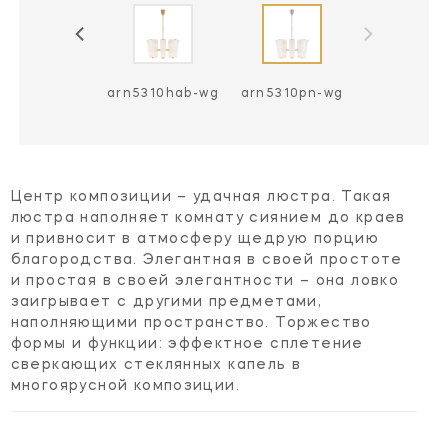
n5310hab-cg
arn5310hab-wg
arn5310pn-wg
Центр композиции – удачная люстра. Такая
люстра наполняет комнату сиянием до краев
и привносит в атмосферу щедрую порцию
благородства. Элегантная в своей простоте
и простая в своей элегантности – она ловко
заигрывает с другими предметами,
наполняющими пространство. Торжество
формы и функции: эффектное сплетение
сверкающих стеклянных капель в
многоярусной композиции.