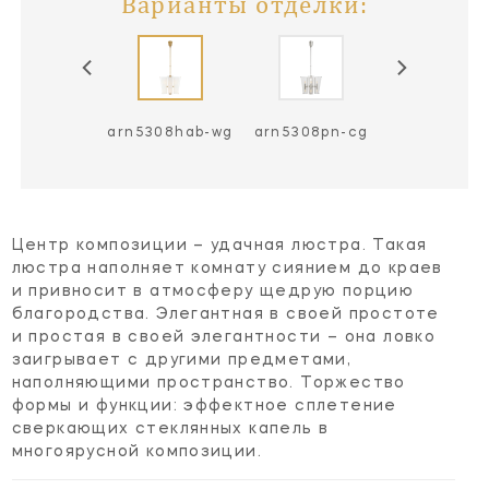
Варианты отделки:
5308hab-cg
arn5308hab-wg
arn5308pn-cg
arn5308pn
Центр композиции – удачная люстра. Такая
люстра наполняет комнату сиянием до краев
и привносит в атмосферу щедрую порцию
благородства. Элегантная в своей простоте
и простая в своей элегантности – она ловко
заигрывает с другими предметами,
наполняющими пространство. Торжество
формы и функции: эффектное сплетение
сверкающих стеклянных капель в
многоярусной композиции.