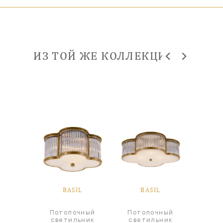
ИЗ ТОЙ ЖЕ КОЛЛЕКЦИИ
IL
BASIL
BASIL
B
Потолочный
Потолочный
Пот
абажур
светильник
светильник
све