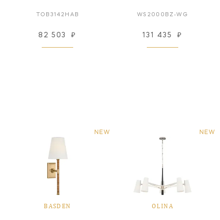
TOB3142HAB
WS2000BZ-WG
82 503
₽
131 435
₽
NEW
NEW
BASDEN
OLINA