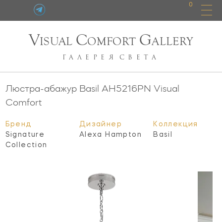
0
V
C
G
ISUAL
OMFORT
ALLERY
ГАЛЕРЕЯ
СВЕТА
Люстра-абажур Basil
AH5216PN
Visual
Comfort
Бренд
Дизайнер
Коллекция
Signature
Alexa Hampton
Basil
Collection