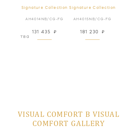
ollection
Signature Collection
Signature Collection
Signatur
6GM
AH4014NB/CG-FG
AH4015NB/CG-FG
AH401
131 435
₽
181 230
₽
181
оизводства
VISUAL COMFORT В VISUAL
COMFORT GALLERY