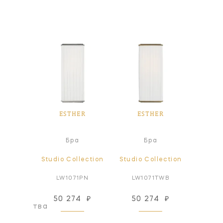
ER
ESTHER
ESTHER
E
а
Бра
Бра
Л
lection
Studio Collection
Studio Collection
Studio
1PN
LW1071PN
LW1071TWB
LC1
50 274
₽
50 274
₽
192
оизводства