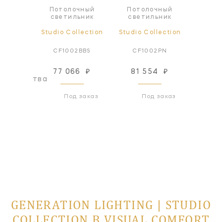
чный
Потолочный
Потолочный
Под
ьник
светильник
светильник
све
lection
Studio Collection
Studio Collection
Studio
BBS*
CF1002BBS
CF1002PN
CP1
77 066
₽
81 554
₽
60
оизводства
Под заказ
Под заказ
GENERATION LIGHTING | STUDIO
COLLECTION В VISUAL COMFORT