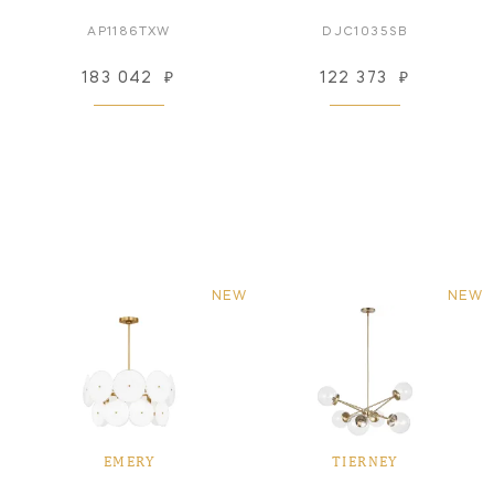
AP1186TXW
DJC1035SB
183 042
₽
122 373
₽
NEW
NEW
EMERY
TIERNEY