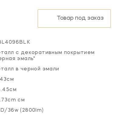
Товар под заказ
BL4096BLK
талл с декоративным покрытием
ерная эмаль"
талл в черной эмали
.43см
4.45см
.73cm см
D/36w (2800lm)