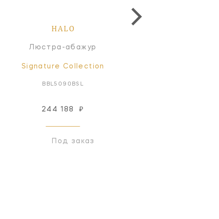
HALO
HALO
Люстра-абажур
Потолочный светильн
Signature Collection
Signature Collectio
BBL5090BSL
BBL4094G
244 188
₽
123 035
₽
Под заказ
Под заказ