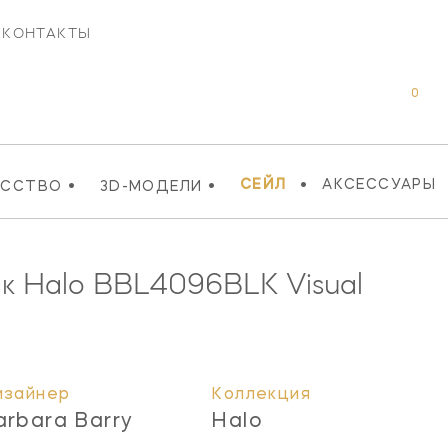
КОНТАКТЫ
0
•
•
•
СЕЙЛ
АКСЕССУАРЫ
УССТВО
3D-МОДЕЛИ
к Halo
BBL4096BLK
Visual
изайнер
Коллекция
arbara Barry
Halo