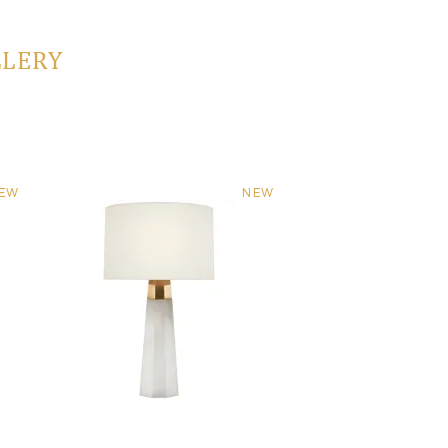
LLERY
EW
NEW