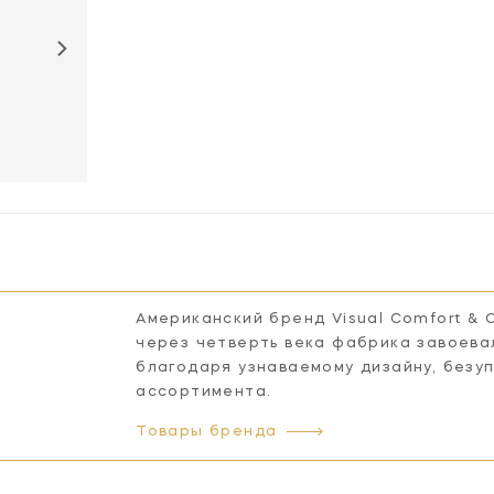
BBL4096G
BBL4096WHT
Американский бренд Visual Comfort & 
через четверть века фабрика завоева
благодаря узнаваемому дизайну, безу
ассортимента.
Товары бренда