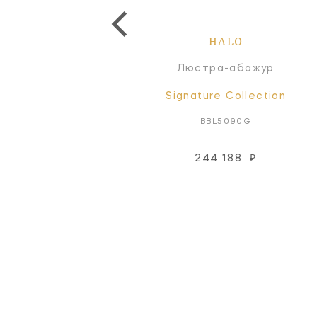
HALO
HALO
отолочный светильник
Люстра-абажур
Signature Collection
Signature Collection
BBL4093BLK-WG
BBL5090G
244 188
₽
Снят с производства