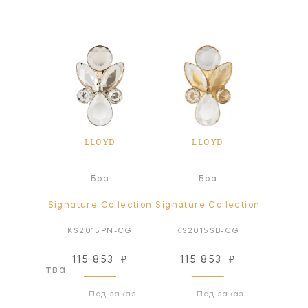
YD
LLOYD
LLOYD
L
а
Бра
Бра
ollection
Signature Collection
Signature Collection
Signatur
N-DCG
KS2015PN-CG
KS2015SB-CG
KS20
115 853
₽
115 853
₽
211
оизводства
Под заказ
Под заказ