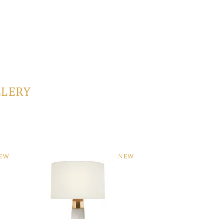
LLERY
EW
NEW