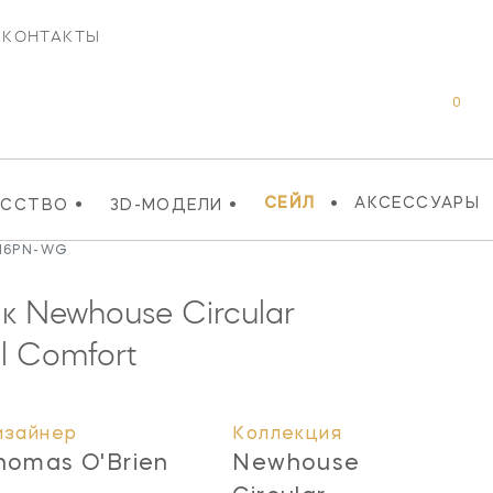
КОНТАКТЫ
0
•
•
•
СЕЙЛ
АКСЕССУАРЫ
УССТВО
3D-МОДЕЛИ
216PN-WG
 Newhouse Circular
l Comfort
изайнер
Коллекция
homas O'Brien
Newhouse