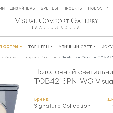
ИИ
ДИЗАЙНЕРЫ
БРЕНДЫ
ПРОЕКТЫ
НОВОСТИ
V
C
G
ISUAL
OMFORT
ALLERY
ГАЛЕРЕЯ
СВЕТА
•
•
•
ЛЮСТРЫ
ТОРШЕРЫ
УЛИЧНЫЙ СВЕТ
ИСК
-
Каталог товаров
-
Люстры
-
Newhouse Circular TOB 4
Потолочный светильник
TOB4216PN-WG
Visua
Бренд
Д
Signature Collection
T