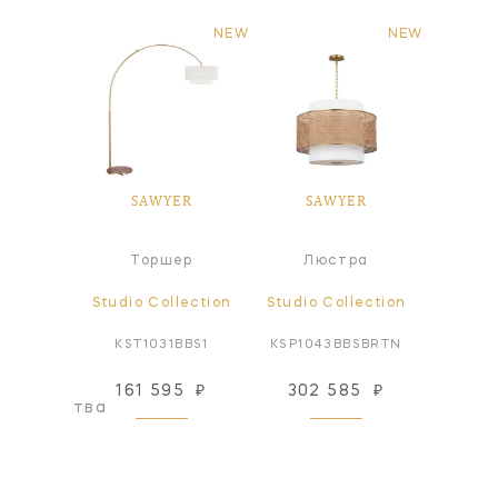
NEW
NEW
ER
SAWYER
SAWYER
S
я лампа
Торшер
Люстра
ollection
Studio Collection
Studio Collection
Studio
TS-NP
KST1031BBS1
KSP1043BBSBRTN
KSW
161 595
₽
302 585
₽
50
оизводства