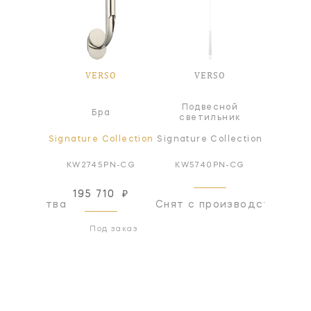
SO
VERSO
VERSO
V
Подвесной
а
Бра
Л
светильник
ollection
Signature Collection
Signature Collection
Signatur
Z-ALB
KW2745PN-CG
KW5740PN-CG
KW57
195 710
₽
оизводства
Снят с производства
Снят с
Под заказ