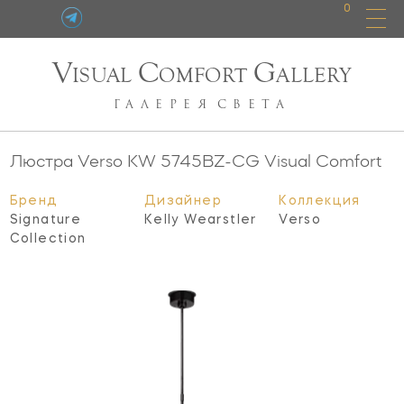
0
V
C
G
ISUAL
OMFORT
ALLERY
ГАЛЕРЕЯ
СВЕТА
Люстра Verso
KW 5745BZ-CG
Visual Comfort
Бренд
Дизайнер
Коллекция
Signature
Kelly Wearstler
Verso
Collection