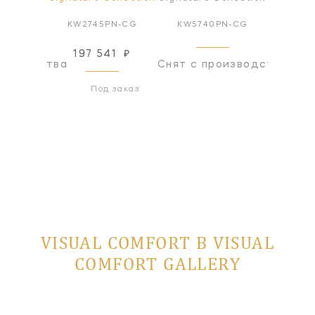
Z-ALB
KW2745PN-CG
KW5740PN-CG
KW57
197 541
₽
оизводства
Снят с производства
Снят с
Под заказ
VISUAL COMFORT В VISUAL
COMFORT GALLERY