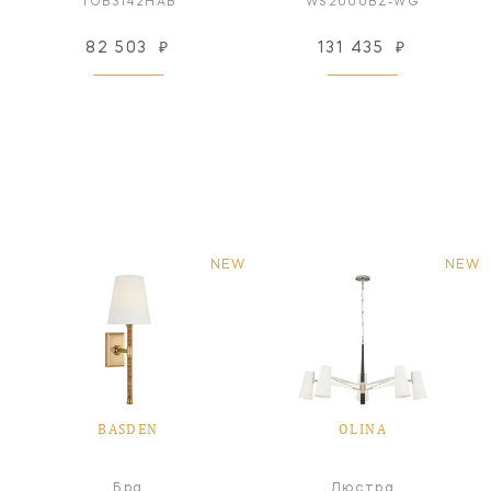
TOB3142HAB
WS2000BZ-WG
82 503
₽
131 435
₽
NEW
NEW
BASDEN
OLINA
Бра
Люстра