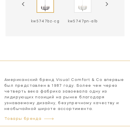
5747bz-alb
kw5747bz-cg
kw5747pn-alb
kw5747pn-
Американский бренд Visual Comfort & Co впервые
был представлен в 1987 году. Более чем через
четверть века фабрика завоевала одну из
лидирующих позиций на рынке благодаря
узнаваемому дизайну, безупречному качеству и
необычайной широте ассортимента.
Товары бренда