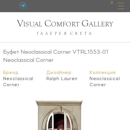
0
V
C
G
ISUAL
OMFORT
ALLERY
ГАЛЕРЕЯ
СВЕТА
Буфет Neoclassical Corner
VTRL1553-01
Neoclassical Corner
Бренд
Дизайнер
Коллекция
Neoclassical
Ralph Lauren
Neoclassical
Corner
Corner