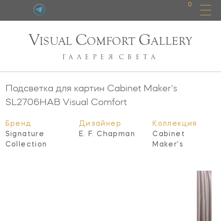
0
V
C
G
ISUAL
OMFORT
ALLERY
ГАЛЕРЕЯ
СВЕТА
Подсветка для картин Cabinet Maker's
SL2706HAB
Visual Comfort
Бренд
Дизайнер
Коллекция
Signature
E. F. Chapman
Cabinet
Collection
Maker's