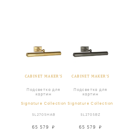
MAKER'S
CABINET MAKER'S
CABINET MAKER'S
CABINE
ка для
Подсветка для
Подсветка для
Подсв
ин
картин
картин
к
ollection
Signature Collection
Signature Collection
Signatur
7PN
SL2705HAB
SL2705BZ
SL2
03
₽
65 579
₽
65 579
₽
97