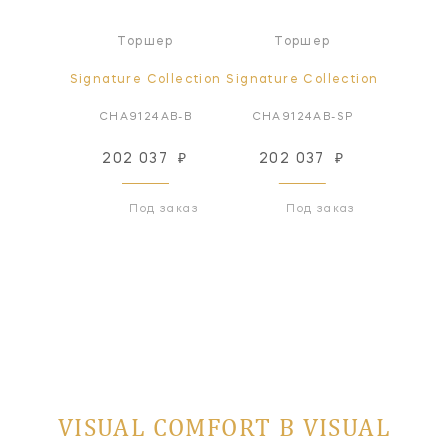
Торшер
Торшер
Т
Signature Collection
Signature Collection
Signatur
CHA9124AB-B
CHA9124AB-SP
CHA9
202 037
₽
202 037
₽
Снят с
Под заказ
Под заказ
VISUAL COMFORT В VISUAL