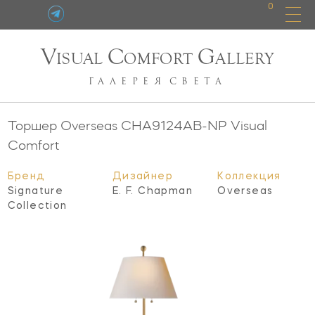
0
V
C
G
ISUAL
OMFORT
ALLERY
ГАЛЕРЕЯ
СВЕТА
Торшер Overseas
CHA9124AB-NP
Visual
Comfort
Бренд
Дизайнер
Коллекция
Signature
E. F. Chapman
Overseas
Collection