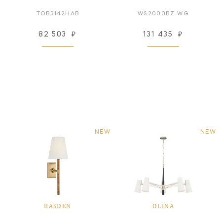
TOB3142HAB
WS2000BZ-WG
82 503
₽
131 435
₽
NEW
NEW
BASDEN
OLINA