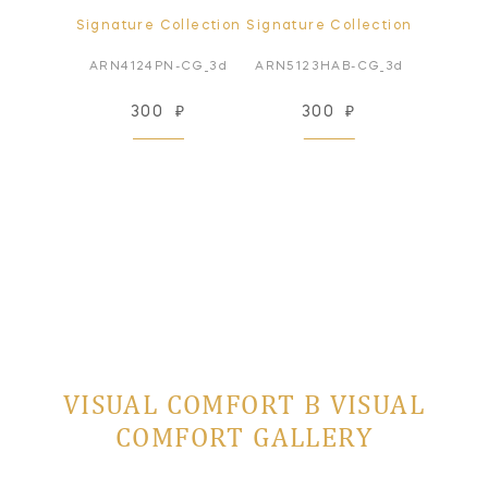
ollection
Signature Collection
Signature Collection
Signatur
B-CG-3d
ARN4124PN-CG_3d
ARN5123HAB-CG_3d
ARN512
₽
300
₽
300
₽
3
VISUAL COMFORT В VISUAL
COMFORT GALLERY