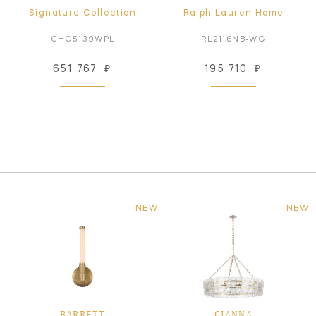
Signature Collection
Ralph Lauren Home
CHC5139WPL
RL2116NB-WG
651 767
₽
195 710
₽
NEW
NEW
BARRETT
GIANNA