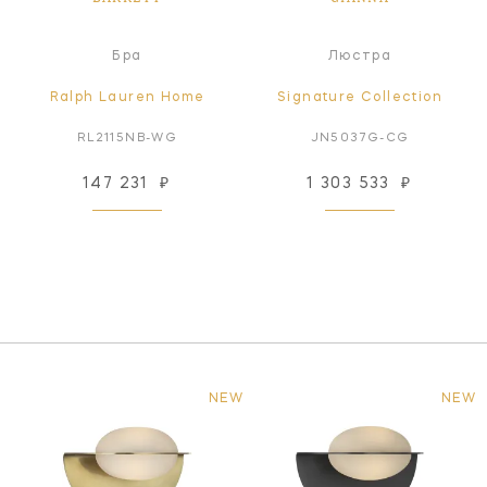
Бра
Люстра
Ralph Lauren Home
Signature Collection
RL2115NB-WG
JN5037G-CG
147 231
₽
1 303 533
₽
NEW
NEW