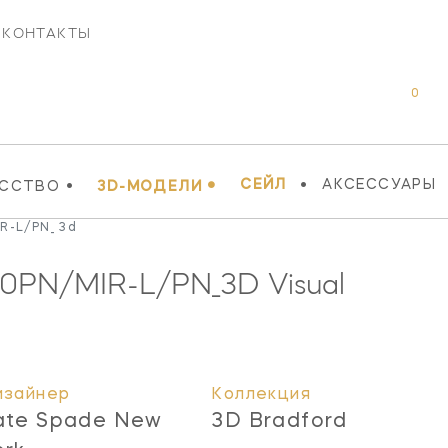
КОНТАКТЫ
0
•
•
•
СЕЙЛ
АКСЕССУАРЫ
УССТВО
3D-МОДЕЛИ
R-L/PN_ 3d
20PN/MIR-L/PN_3D
Visual
изайнер
Коллекция
ate Spade New
3D Bradford