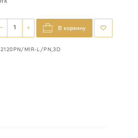
ork
В корзину
S2120PN/MIR-L/PN_3D