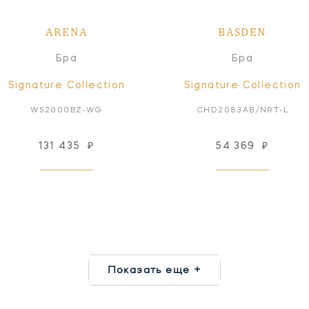
ARENA
BASDEN
Бра
Бра
Signature Collection
Signature Collection
WS2000BZ-WG
CHD2083AB/NRT-L
131 435
₽
54 369
₽
Показать еще +