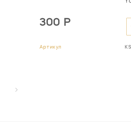
Y
300 Р
Артикул
K