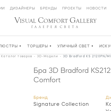
ИИ
ДИЗАЙНЕРЫ
БРЕНДЫ
ПРОЕКТЫ
НОВОСТИ
V
C
G
ISUAL
OMFORT
ALLERY
ГАЛЕРЕЯ
СВЕТА
•
•
•
ЛЮСТРЫ
ТОРШЕРЫ
УЛИЧНЫЙ СВЕТ
ИСК
Каталог товаров
-
3D-Модели
-
3D Bradford KS 2120PN/MI
Бра 3D Bradford
KS21
Comfort
Бренд
Д
Signature Collection
K