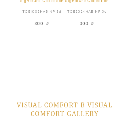
ollection
Signature Collection
Signature Collection
Signatur
SDL-L-3d
TOB1002HAB-NP-3d
TOB2024HAB-NP-3d
TOB202
₽
300
₽
300
₽
3
VISUAL COMFORT В VISUAL
COMFORT GALLERY