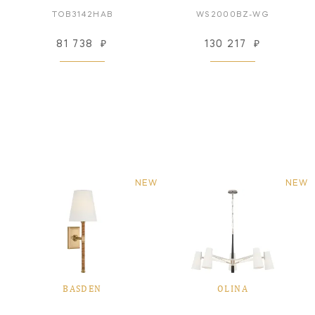
TOB3142HAB
WS2000BZ-WG
81 738
₽
130 217
₽
NEW
NEW
BASDEN
OLINA