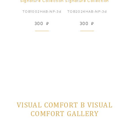
ollection
Signature Collection
Signature Collection
Signatur
SDL-L-3d
TOB1002HAB-NP-3d
TOB2024HAB-NP-3d
TOB202
₽
300
₽
300
₽
3
VISUAL COMFORT В VISUAL
COMFORT GALLERY