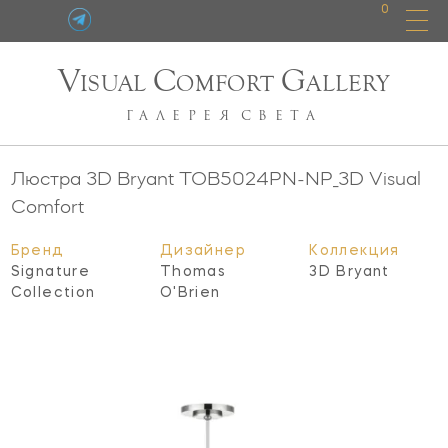
0
V
C
G
ISUAL
OMFORT
ALLERY
ГАЛЕРЕЯ
СВЕТА
Люстра 3D Bryant
TOB5024PN-NP_3D
Visual
Comfort
Бренд
Дизайнер
Коллекция
Signature
Thomas
3D Bryant
Collection
O'Brien