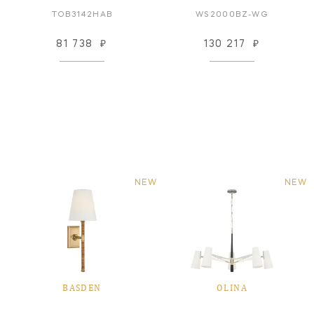
TOB3142HAB
WS2000BZ-WG
81 738
₽
130 217
₽
NEW
NEW
BASDEN
OLINA