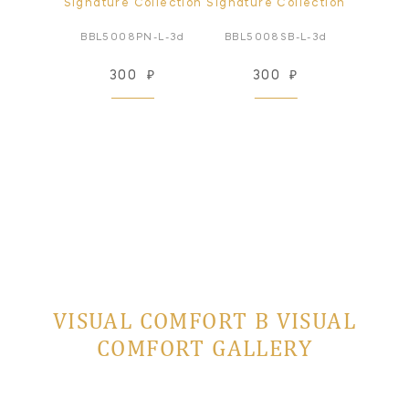
ollection
Signature Collection
Signature Collection
Signatur
S-S_3d
BBL5008PN-L-3d
BBL5008SB-L-3d
BBL50
₽
300
₽
300
₽
3
VISUAL COMFORT В VISUAL
COMFORT GALLERY