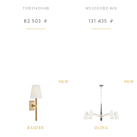
TOB3142HAB
WS2000BZ-WG
82 503
₽
131 435
₽
NEW
NEW
BASDEN
OLINA