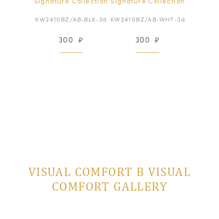
ollection
Signature Collection
Signature Collection
Signatur
/BLK-3d
KW2410BZ/AB-BLK-3d
KW2410BZ/AB-WHT-3d
KW3410B
₽
300
₽
300
₽
3
VISUAL COMFORT В VISUAL
COMFORT GALLERY