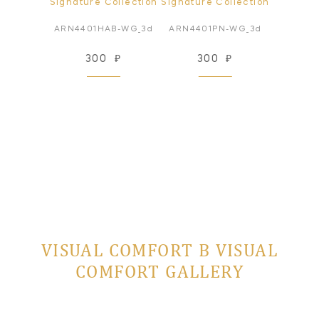
ollection
Signature Collection
Signature Collection
Signatur
N-WG_3d
ARN4401HAB-WG_3d
ARN4401PN-WG_3d
ARN540
₽
300
₽
300
₽
3
VISUAL COMFORT В VISUAL
COMFORT GALLERY