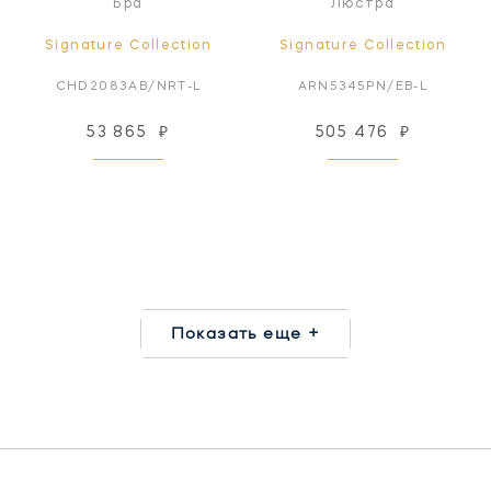
Бра
Люстра
Signature Collection
Signature Collection
CHD2083AB/NRT-L
ARN5345PN/EB-L
53 865
₽
505 476
₽
Показать еще +