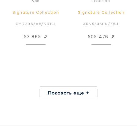
Бра
Люстра
Signature Collection
Signature Collection
CHD2083AB/NRT-L
ARN5345PN/EB-L
53 865
₽
505 476
₽
Показать еще +