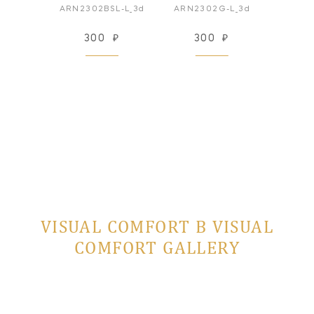
G-L-3d
ARN2302BSL-L_3d
ARN2302G-L_3d
ARN100
₽
300
₽
300
₽
3
VISUAL COMFORT В VISUAL
COMFORT GALLERY