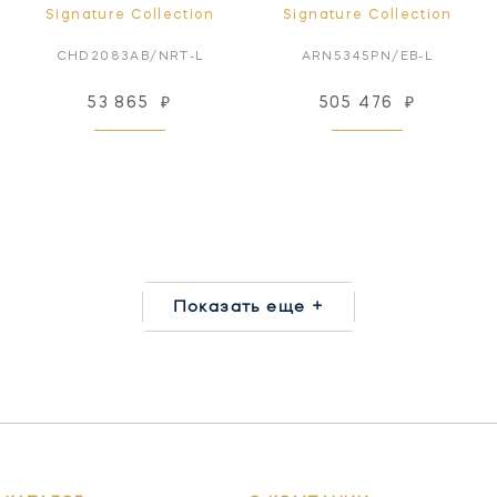
Signature Collection
Signature Collection
CHD2083AB/NRT-L
ARN5345PN/EB-L
53 865
₽
505 476
₽
Показать еще +