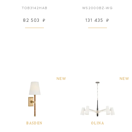
TOB3142HAB
WS2000BZ-WG
82 503
₽
131 435
₽
NEW
NEW
BASDEN
OLINA