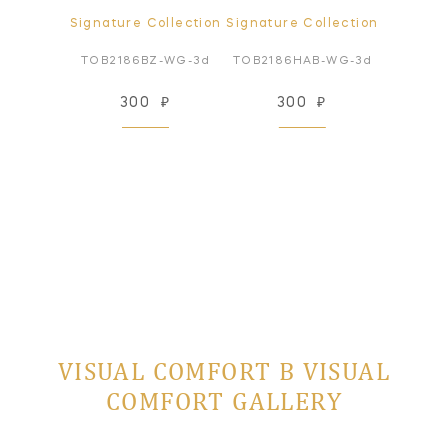
ollection
Signature Collection
Signature Collection
Signatur
N-WG-3d
TOB2186BZ-WG-3d
TOB2186HAB-WG-3d
TOB218
₽
300
₽
300
₽
3
VISUAL COMFORT В VISUAL
COMFORT GALLERY