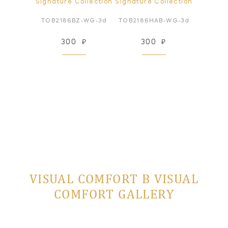
ollection
Signature Collection
Signature Collection
Signatur
N-WG-3d
TOB2186BZ-WG-3d
TOB2186HAB-WG-3d
TOB218
₽
300
₽
300
₽
3
VISUAL COMFORT В VISUAL
COMFORT GALLERY