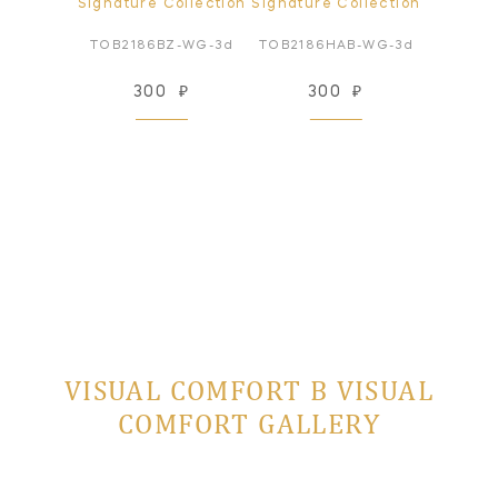
ollection
Signature Collection
Signature Collection
Signatur
N-WG-3d
TOB2186BZ-WG-3d
TOB2186HAB-WG-3d
TOB218
₽
300
₽
300
₽
3
VISUAL COMFORT В VISUAL
COMFORT GALLERY