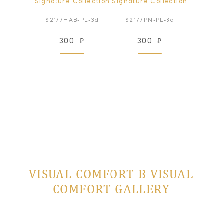
ollection
Signature Collection
Signature Collection
Signatur
-PL-3d
S2177HAB-PL-3d
S2177PN-PL-3d
S5161
₽
300
₽
300
₽
3
VISUAL COMFORT В VISUAL
COMFORT GALLERY