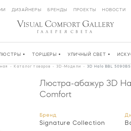
ИИ
ДИЗАЙНЕРЫ
БРЕНДЫ
ПРОЕКТЫ
НОВОСТИ
V
C
G
ISUAL
OMFORT
ALLERY
ГАЛЕРЕЯ
СВЕТА
•
•
•
ЛЮСТРЫ
ТОРШЕРЫ
УЛИЧНЫЙ СВЕТ
ИСК
вная
-
Каталог товаров
-
3D-Модели
-
3D Halo BBL 5090BS
Люстра-абажур 3D Ha
Comfort
Бренд
Д
Signature Collection
B