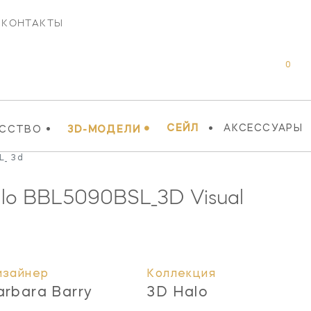
КОНТАКТЫ
0
•
•
•
СЕЙЛ
АКСЕССУАРЫ
УССТВО
3D-МОДЕЛИ
L_ 3d
lo
BBL5090BSL_3D
Visual
изайнер
Коллекция
arbara Barry
3D Halo