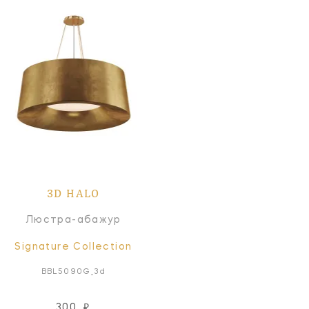
3D HALO
Люстра-абажур
Signature Collection
BBL5090G_3d
300
₽