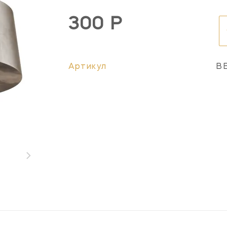
300 Р
Артикул
B