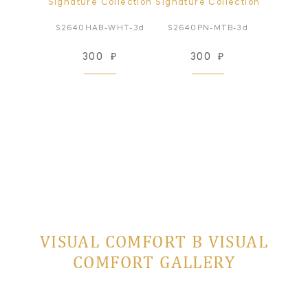
Signature Collection
Signature Collection
Signatur
S2640HAB-WHT-3d
S2640PN-MTB-3d
S5640H
300
₽
300
₽
3
VISUAL COMFORT В VISUAL
COMFORT GALLERY