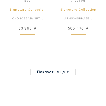
Бра
Люстра
Signature Collection
Signature Collection
CHD2083AB/NRT-L
ARN5345PN/EB-L
53 865
₽
505 476
₽
Показать еще +