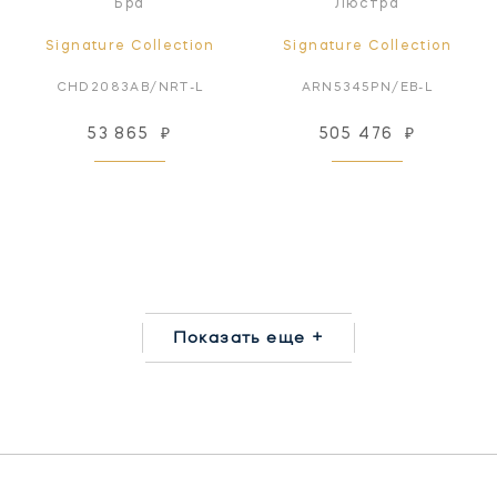
Бра
Люстра
Signature Collection
Signature Collection
CHD2083AB/NRT-L
ARN5345PN/EB-L
53 865
₽
505 476
₽
Показать еще +