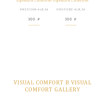
ollection
Signature Collection
Signature Collection
Signatur
-ALB-3d
KW2012AB-ALB_3d
KW2012BZ-ALB_3d
KW2013
₽
300
₽
300
₽
3
VISUAL COMFORT В VISUAL
COMFORT GALLERY