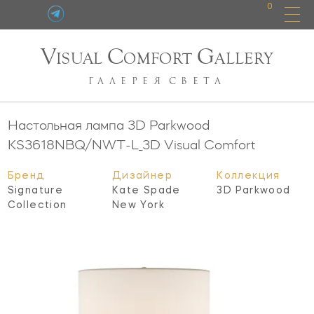
0
V
C
G
ISUAL
OMFORT
ALLERY
ГАЛЕРЕЯ
СВЕТА
Настольная лампа 3D Parkwood
KS3618NBQ/NWT-L_3D
Visual Comfort
Бренд
Дизайнер
Коллекция
Signature
Kate Spade
3D Parkwood
Collection
New York