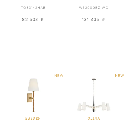
TOB3142HAB
WS2000BZ-WG
82 503
₽
131 435
₽
NEW
NEW
BASDEN
OLINA