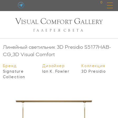
0
V
C
G
ISUAL
OMFORT
ALLERY
ГАЛЕРЕЯ
СВЕТА
Линейный светильник 3D Presidio
S5177HAB-
CG_3D
Visual Comfort
Бренд
Дизайнер
Коллекция
Signature
Ian K. Fowler
3D Presidio
Collection