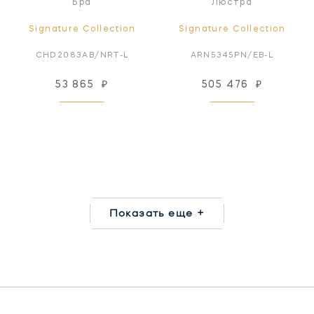
Бра
Люстра
Signature Collection
Signature Collection
CHD2083AB/NRT-L
ARN5345PN/EB-L
53 865
₽
505 476
₽
Показать еще +