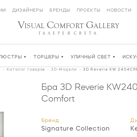
ИИ
ДИЗАЙНЕРЫ
БРЕНДЫ
ПРОЕКТЫ
НОВОСТИ
V
C
G
ISUAL
OMFORT
ALLERY
ГАЛЕРЕЯ
СВЕТА
•
•
•
ЛЮСТРЫ
ТОРШЕРЫ
УЛИЧНЫЙ СВЕТ
ИСК
я
-
Каталог товаров
-
3D-Модели
-
3D Reverie KW 2404CR
Бра 3D Reverie
KW240
Comfort
Бренд
Д
Signature Collection
K