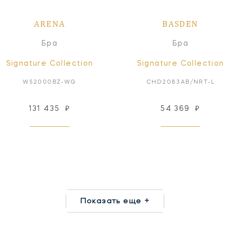
ARENA
BASDEN
Бра
Бра
Signature Collection
Signature Collection
WS2000BZ-WG
CHD2083AB/NRT-L
131 435
₽
54 369
₽
Показать еще +