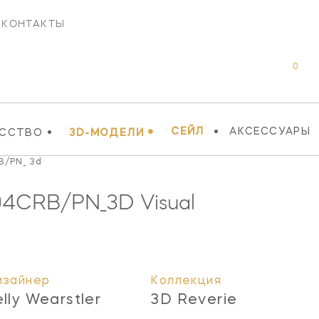
КОНТАКТЫ
0
•
•
•
СЕЙЛ
АКСЕССУАРЫ
УССТВО
3D-МОДЕЛИ
B/PN_ 3d
4CRB/PN_3D
Visual
изайнер
Коллекция
elly Wearstler
3D Reverie