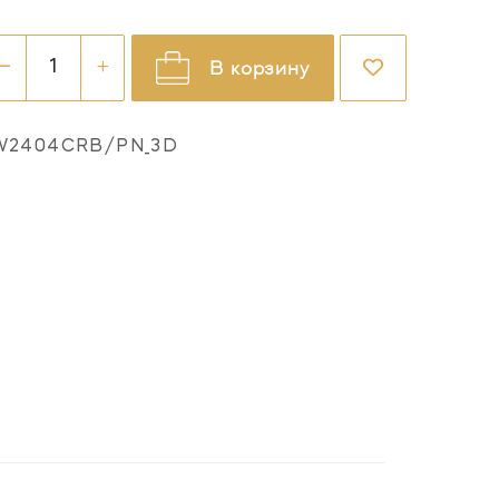
В корзину
W2404CRB/PN_3D