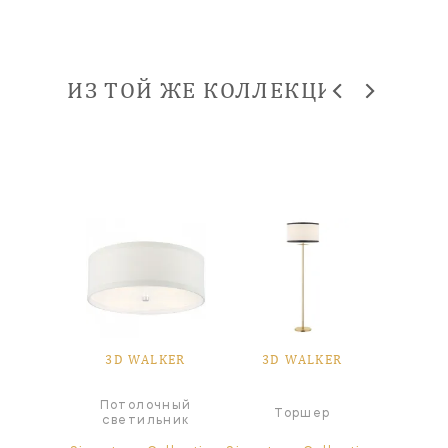
ИЗ ТОЙ ЖЕ КОЛЛЕКЦИИ
LKER
3D WALKER
3D WALKER
3D 
чный
Потолочный
Торшер
ьник
светильник