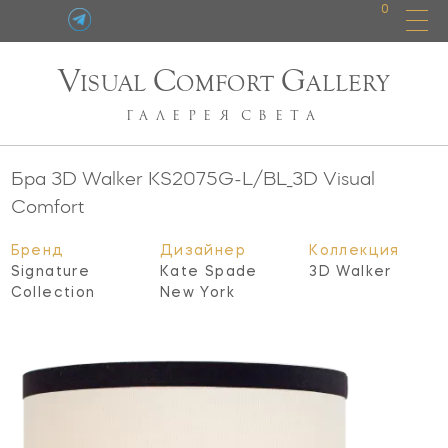
0
V
C
G
ISUAL
OMFORT
ALLERY
ГАЛЕРЕЯ
СВЕТА
Бра 3D Walker
KS2075G-L/BL_3D
Visual
Comfort
Бренд
Дизайнер
Коллекция
Signature
Kate Spade
3D Walker
Collection
New York