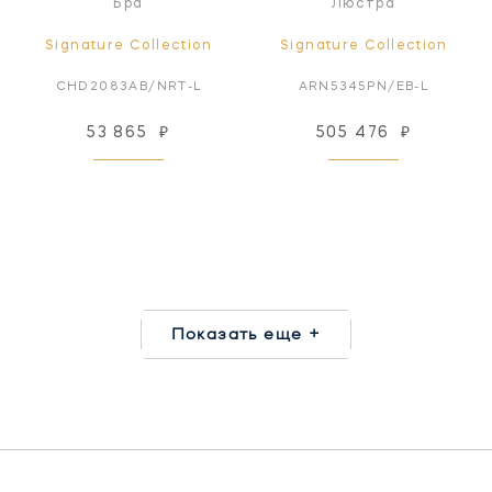
Бра
Люстра
Signature Collection
Signature Collection
CHD2083AB/NRT-L
ARN5345PN/EB-L
53 865
₽
505 476
₽
Показать еще +