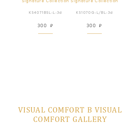
ollection
Signature Collection
Signature Collection
Signatur
-L-3d
KS4071BSL-L-3d
KS1070G-L/BL-3d
KS207
₽
300
₽
300
₽
3
VISUAL COMFORT В VISUAL
COMFORT GALLERY