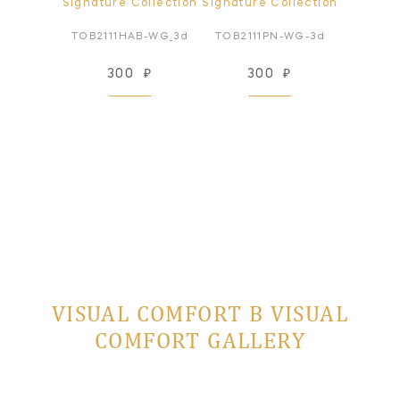
ollection
Signature Collection
Signature Collection
Signatur
B-WG_3d
TOB2111HAB-WG_3d
TOB2111PN-WG-3d
TOB3513B
₽
300
₽
300
₽
3
VISUAL COMFORT В VISUAL
COMFORT GALLERY