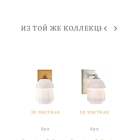
ИЗ ТОЙ ЖЕ КОЛЛЕКЦИИ
TMAN
3D WHITMAN
3D WHITMAN
3D 
чный
Бра
Бра
Настол
ьник