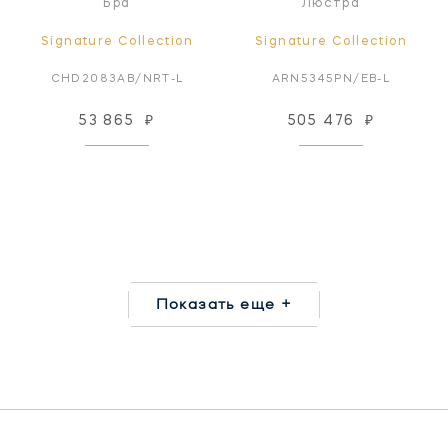
Бра
Люстра
Signature Collection
Signature Collection
CHD2083AB/NRT-L
ARN5345PN/EB-L
53 865
₽
505 476
₽
Показать еще +