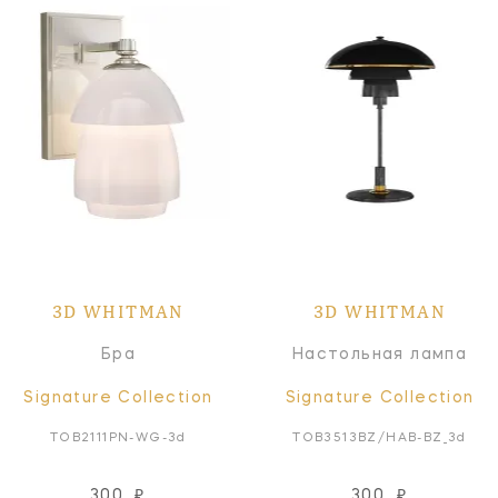
3D WHITMAN
3D WHITMAN
Бра
Настольная лампа
Signature Collection
Signature Collection
TOB2111PN-WG-3d
TOB3513BZ/HAB-BZ_3d
300
₽
300
₽