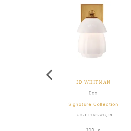
3D WHITMAN
Бра
Signature Collection
TOB2111HAB-WG_3d
300
₽