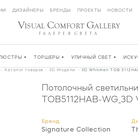
ИИ
ДИЗАЙНЕРЫ
БРЕНДЫ
ПРОЕКТЫ
НОВОСТИ
V
C
G
ISUAL
OMFORT
ALLERY
ГАЛЕРЕЯ
СВЕТА
•
•
•
ЛЮСТРЫ
ТОРШЕРЫ
УЛИЧНЫЙ СВЕТ
ИСК
-
Каталог товаров
-
3D-Модели
-
3D Whitman TOB 5112HA
Потолочный светильн
TOB5112HAB-WG_3D
V
Бренд
Д
Signature Collection
T