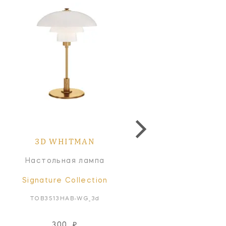
3D WHITMAN
3D WHITMAN
Настольная лампа
Потолочный светильн
Signature Collection
Signature Collectio
TOB3513HAB-WG_3d
TOB5112HAB-WG_3d
300
₽
300
₽