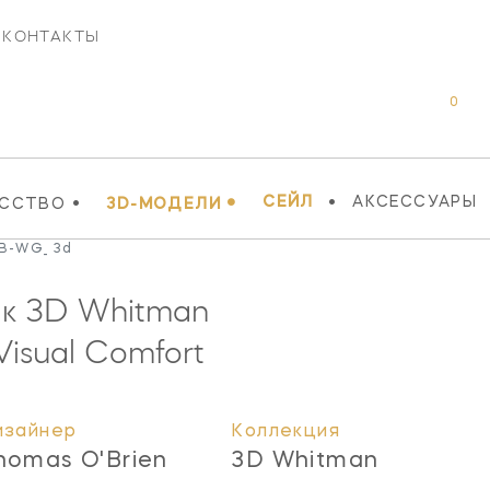
КОНТАКТЫ
0
•
•
•
СЕЙЛ
АКСЕССУАРЫ
УССТВО
3D-МОДЕЛИ
B-WG_ 3d
ик 3D Whitman
isual Comfort
изайнер
Коллекция
homas O'Brien
3D Whitman