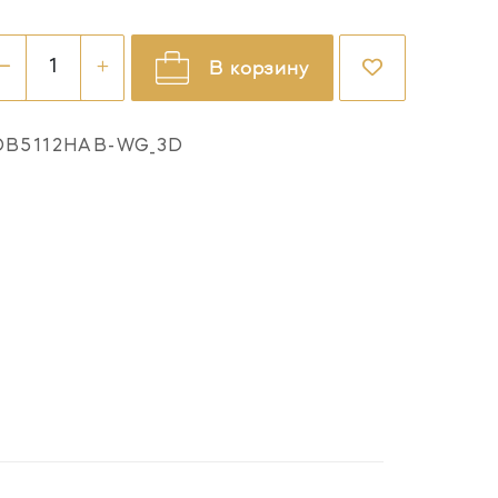
В корзину
OB5112HAB-WG_3D