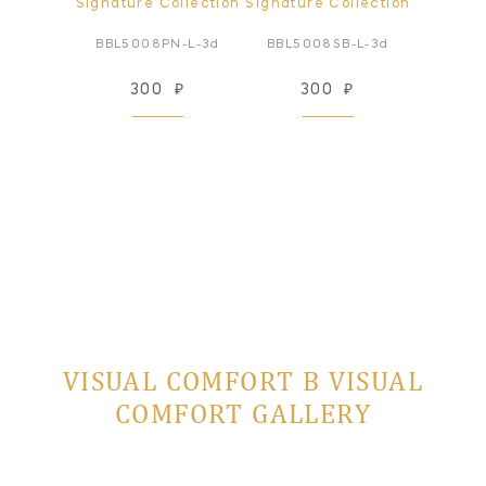
ollection
Signature Collection
Signature Collection
Signatur
S-S_3d
BBL5008PN-L-3d
BBL5008SB-L-3d
BBL50
₽
300
₽
300
₽
3
VISUAL COMFORT В VISUAL
COMFORT GALLERY