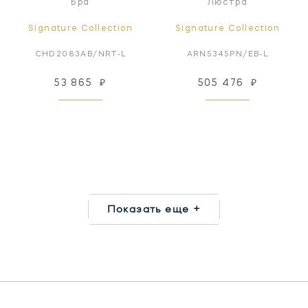
Бра
Люстра
Signature Collection
Signature Collection
CHD2083AB/NRT-L
ARN5345PN/EB-L
53 865
₽
505 476
₽
Показать еще +