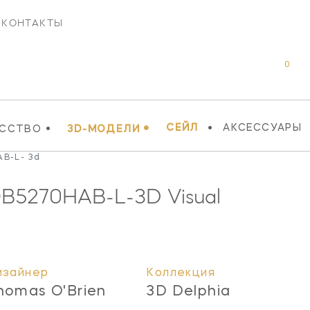
КОНТАКТЫ
0
•
•
•
СЕЙЛ
АКСЕССУАРЫ
УССТВО
3D-МОДЕЛИ
AB-L- 3d
B5270HAB-L-3D
Visual
изайнер
Коллекция
homas O'Brien
3D Delphia