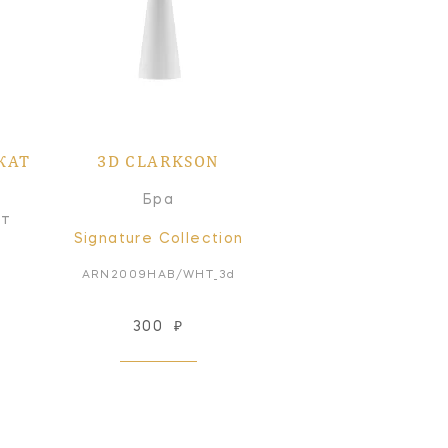
КАТ
3D CLARKSON
Бра
ат
Signature Collection
ARN2009HAB/WHT_3d
300
₽