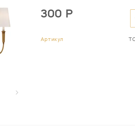
300 Р
Артикул
T