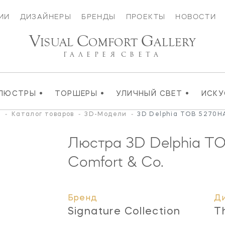
ИИ
ДИЗАЙНЕРЫ
БРЕНДЫ
ПРОЕКТЫ
НОВОСТИ
V
C
G
ISUAL
OMFORT
ALLERY
ГАЛЕРЕЯ
СВЕТА
•
•
•
ЛЮСТРЫ
ТОРШЕРЫ
УЛИЧНЫЙ СВЕТ
ИСК
я
-
Каталог товаров
-
3D-Модели
-
3D Delphia TOB 5270H
Люстра 3D Delphia
TO
Comfort & Co.
Бренд
Д
Signature Collection
T