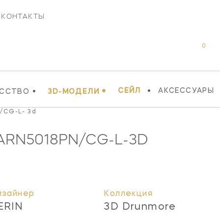
КОНТАКТЫ
0
•
•
•
СЕЙЛ
АКСЕССУАРЫ
УССТВО
3D-МОДЕЛИ
/CG-L- 3d
ARN5018PN/CG-L-3D
изайнер
Коллекция
ERIN
3D Drunmore