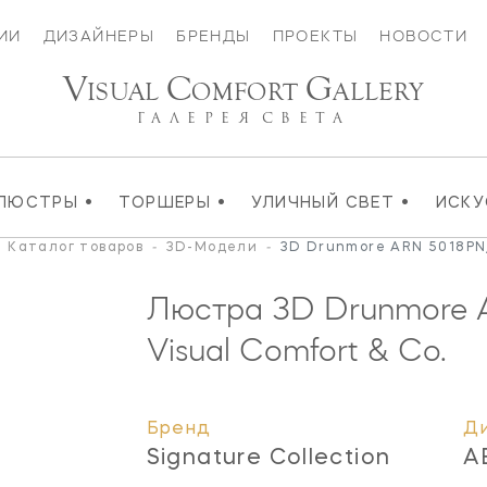
ИИ
ДИЗАЙНЕРЫ
БРЕНДЫ
ПРОЕКТЫ
НОВОСТИ
V
C
G
ISUAL
OMFORT
ALLERY
ГАЛЕРЕЯ
СВЕТА
•
•
•
ЛЮСТРЫ
ТОРШЕРЫ
УЛИЧНЫЙ СВЕТ
ИСК
-
Каталог товаров
-
3D-Модели
-
3D Drunmore ARN 5018PN
Люстра 3D Drunmore
Visual Comfort & Co.
Бренд
Д
Signature Collection
A