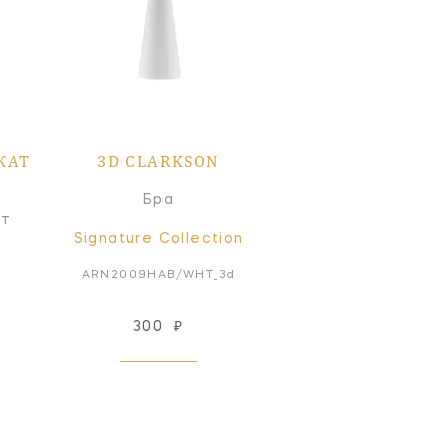
КАТ
3D CLARKSON
Бра
ат
Signature Collection
ARN2009HAB/WHT_3d
300
₽